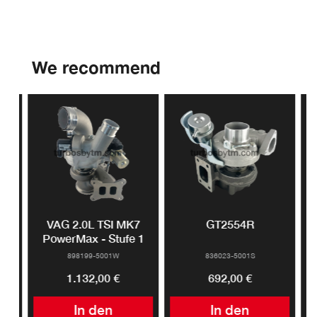
We recommend
n.
VAG 2.0L TSI MK7
GT2554R
V-
PowerMax - Stufe 1
898199-5001W
836023-5001S
1.132,00 €
692,00 €
In den
In den