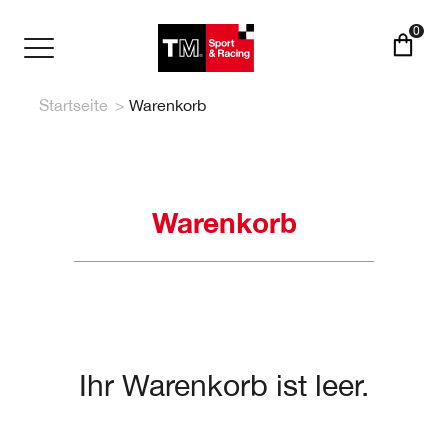
Direkt
zum
0
Inhalt
Toggle
navigation
Startseite
Warenkorb
Warenkorb
Ihr Warenkorb ist leer.