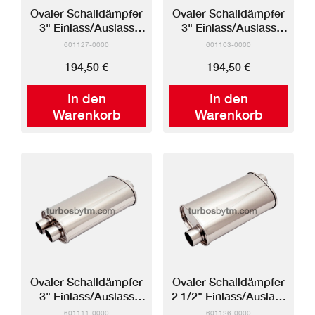
Ovaler Schalldämpfer
Ovaler Schalldämpfer
3" Einlass/Auslass
3" Einlass/Auslass
(Versetzt-versetzt)
(Mitte-Mitte)
601127-0000
601103-0000
194,50 €
194,50 €
In den
In den
Warenkorb
Warenkorb
Ovaler Schalldämpfer
Ovaler Schalldämpfer
3" Einlass/Auslass
2 1/2" Einlass/Auslass
(Mitte-Dual)
(Versetzt-versetzt)
601111-0000
601126-0000