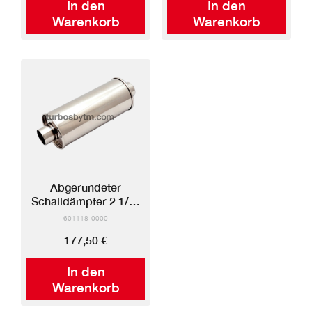
In den
In den
Warenkorb
Warenkorb
Abgerundeter
Schalldämpfer 2 1/2"
Einlass/Auslass (Mitte-
601118-0000
Mitte)
177,50 €
In den
Warenkorb