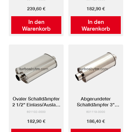
239,60 €
182,90 €
In den
In den
Warenkorb
Warenkorb
Ovaler Schalldämpfer
Abgerundeter
2 1/2" Einlass/Auslass
Schalldämpfer 3"
(Mitte-Mitte)
Einlass/Auslass (Mitte-
601102-0000
601119-0000
Mitte)
182,90 €
186,40 €