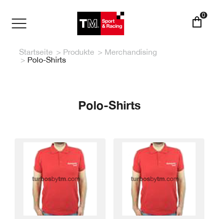
Direkt
zum
0
Inhalt
Toggle
navigation
Startseite
Produkte
Merchandising
Polo-Shirts
Polo-Shirts