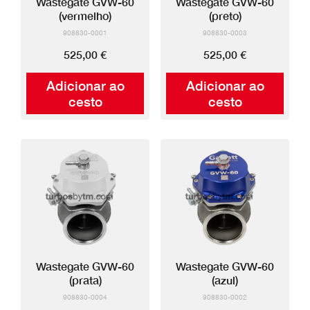
Wastegate GVW-60
Wastegate GVW-60
(vermelho)
(preto)
908830-0001
908830-0003
525,00 €
525,00 €
Adicionar ao
Adicionar ao
cesto
cesto
Wastegate GVW-60
Wastegate GVW-60
(prata)
(azul)
908830-0004
908830-0002