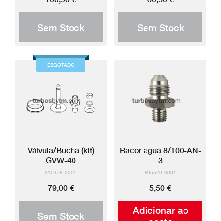
Sem Stock
Sem Stock
ESGOTADO
Válvula/Bucha (kit)
Racor agua 8/100-AN-
GVW-40
3
910478-0001
895520-0001
79,00 €
5,50 €
Adicionar ao
Sem Stock