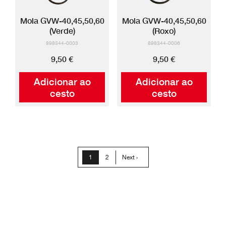
Mola GVW-40,45,50,60
Mola GVW-40,45,50,60
(Verde)
(Roxo)
898344-0003
898344-0006
9,50 €
9,50 €
Adicionar ao
Adicionar ao
cesto
cesto
Paginação
Página
1
Página
2
Próxima
Next ›
atual
página