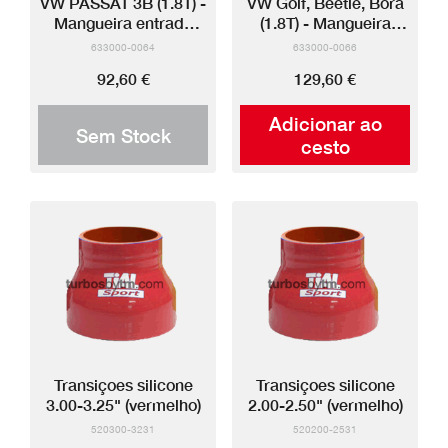
VW PASSAT 3B (1.8T) -
VW Golf, Beetle, Bora
Mangueira entrada
(1.8T) - Mangueira
silicone
entrada silicone
633000-0064
633000-0066
92,60 €
129,60 €
Adicionar ao
Sem Stock
cesto
Transiçoes silicone
Transiçoes silicone
3.00-3.25" (vermelho)
2.00-2.50" (vermelho)
520300-3231
520200-2531