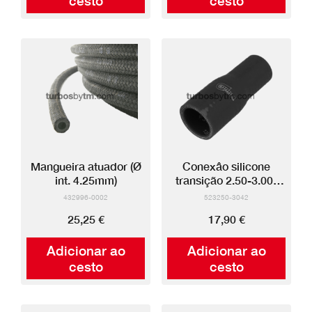
cesto
cesto
Mangueira atuador (Ø
Conexâo silicone
int. 4.25mm)
transição 2.50-3.00"
(preto)
432996-0002
523250-3042
25,25 €
17,90 €
Adicionar ao
Adicionar ao
cesto
cesto