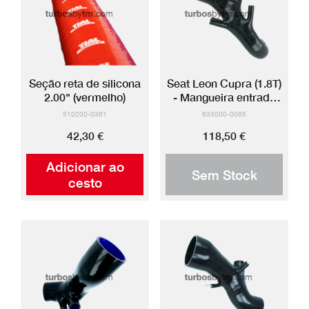
Seção reta de silicona
Seat Leon Cupra (1.8T)
2.00" (vermelho)
- Mangueira entrada
silicone
510200-0361
633000-0065
42,30 €
118,50 €
Adicionar ao
Sem Stock
cesto