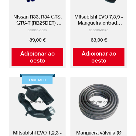
Nissan R33, R34 GTS,
Mitsubishi EVO 7,8,9 -
GTS-T (RB25DET) -
Mangueira entrada
Mangueira entrada
silicone
633000-0035
633000-0040
silicone
89,00 €
63,00 €
Adicionar ao
Adicionar ao
cesto
cesto
ESGOTADO
Mitsubishi EVO 1,2,3 -
Manguera válvula (Ø