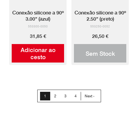
Conexâo silicone a 90º
Conexâo silicone a 90º
3.00" (azul)
2.50" (preto)
553300-0050
553250-0052
31,85 €
26,50 €
Adicionar ao
Sem Stock
cesto
Paginação
Página
1
Página
2
Página
3
Página
4
Próxima
Next ›
atual
página