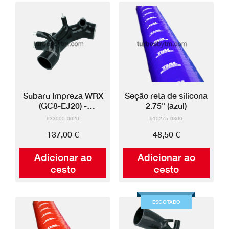
Subaru Impreza WRX
Seção reta de silicona
(GC8-EJ20) -
2.75" (azul)
Mangueira entrada
633000-0020
510275-0360
silicone
137,00 €
48,50 €
Adicionar ao
Adicionar ao
cesto
cesto
ESGOTADO