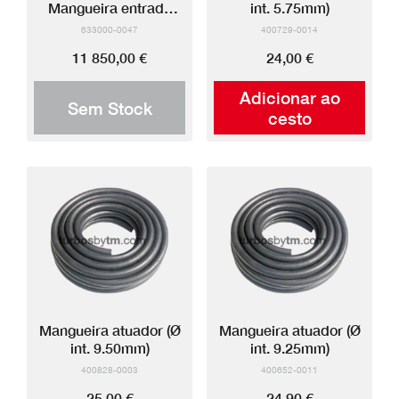
Mangueira entrada
int. 5.75mm)
silicone
633000-0047
400729-0014
11 850,00 €
24,00 €
Adicionar ao
Sem Stock
cesto
Mangueira atuador (Ø
Mangueira atuador (Ø
int. 9.50mm)
int. 9.25mm)
400828-0003
400652-0011
25,00 €
24,90 €