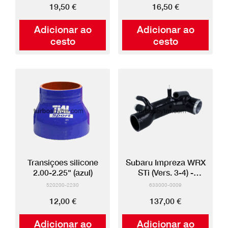
19,50 €
16,50 €
Adicionar ao
Adicionar ao
cesto
cesto
Transiçoes silicone
Subaru Impreza WRX
2.00-2.25" (azul)
STi (Vers. 3-4) -
Mangueira entrada
520200-2230
633000-0009
silicone
12,00 €
137,00 €
Adicionar ao
Adicionar ao