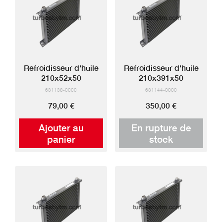
Refroidisseur d'huile
Refroidisseur d'huile
210x52x50
210x391x50
631138-0000
631144-0000
79,00 €
350,00 €
Ajouter au
En rupture de
panier
stock