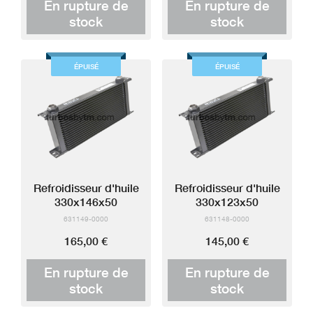
En rupture de
En rupture de
stock
stock
ÉPUISÉ
ÉPUISÉ
Refroidisseur d'huile
Refroidisseur d'huile
330x146x50
330x123x50
631149-0000
631148-0000
165,00 €
145,00 €
En rupture de
En rupture de
stock
stock