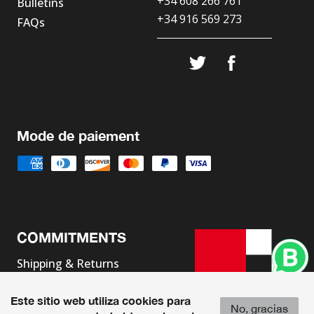
+34 608 266 761
Bulletins
+34 916 569 273
FAQs
Mode de paiement
COMMITMENTS
Shipping & Returns
Terms & Conditions
Este sitio web utiliza cookies para
Legal Advice
No, gracias