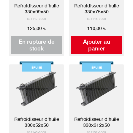
Refroidisseur d'huile
Refroidisseur d'huile
330x99x50
330x75x50
631147-0000
631146-0000
125,00 €
110,00 €
En rupture de
Ajouter au
stock
panier
ÉPUISÉ
ÉPUISÉ
Refroidisseur d'huile
Refroidisseur d'huile
330x52x50
330x312x50
631145-0000
631152-0000